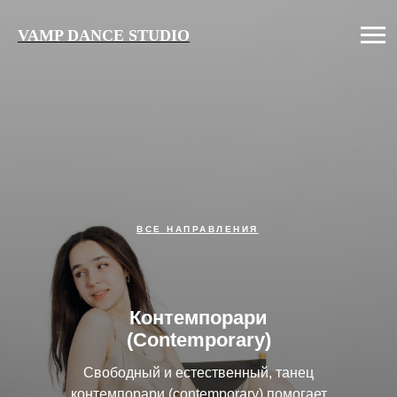
VAMP DANCE STUDIO
ВСЕ НАПРАВЛЕНИЯ
Контемпорари
(Contemporary)
Свободный и естественный, танец
контемпорари (contemporary) помогает